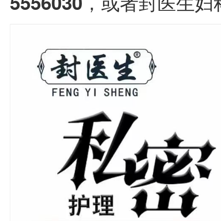
5556030
，或者封医生妇