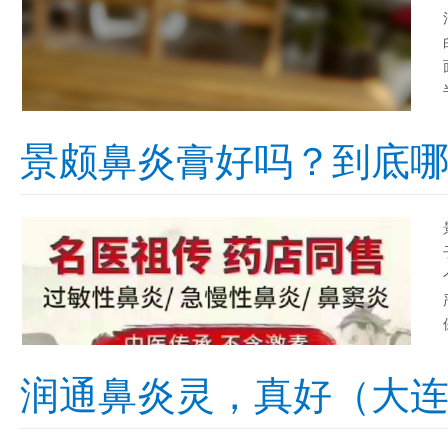
景颇鼻炎膏好吗？到底
润通鼻炎灵，真好（大