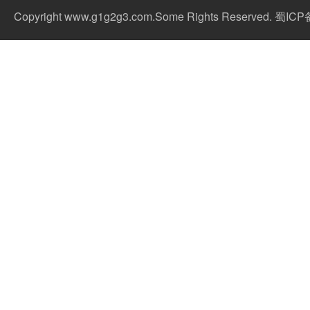
Copyright www.g1g2g3.com.Some Rights Reserved. 蜀IC