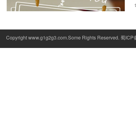
Copyright www.g1g2g3.com.Some Rights Reserved. 蜀IC