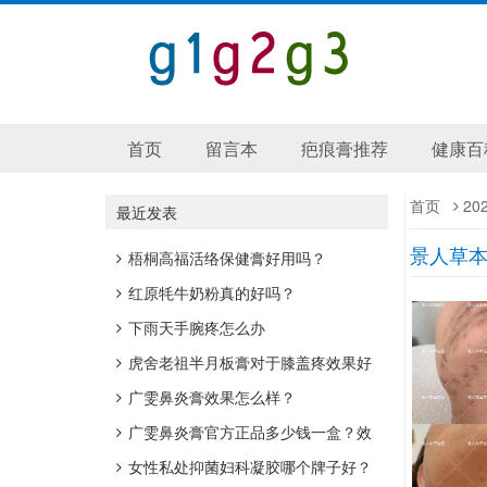
首页
留言本
疤痕膏推荐
健康百
首页
20
最近发表
景人草
梧桐高福活络保健膏好用吗？
红原牦牛奶粉真的好吗？
下雨天手腕疼怎么办
虎舍老祖半月板膏对于膝盖疼效果好
吗？
广雯鼻炎膏效果怎么样？
广雯鼻炎膏官方正品多少钱一盒？效
果好吗？
女性私处抑菌妇科凝胶哪个牌子好？