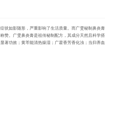
等症状如影随形，严重影响了生活质量。而广雯秘制鼻炎膏
人称赞。广雯鼻炎膏是祖传秘制配方，其成分天然且科学搭
的显著功效；黄芩能清热燥湿；广藿香芳香化浊；当归养血