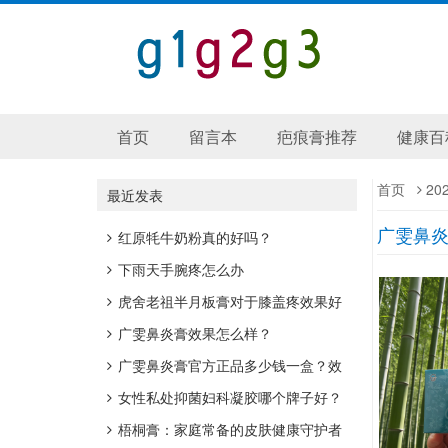
首页
留言本
疤痕膏推荐
健康百
首页
20
最近发表
广雯鼻
红原牦牛奶粉真的好吗？
下雨天手腕疼怎么办
虎舍老祖半月板膏对于膝盖疼效果好
吗？
广雯鼻炎膏效果怎么样？
广雯鼻炎膏官方正品多少钱一盒？效
果好吗？
女性私处抑菌妇科凝胶哪个牌子好？
梧桐膏：家庭常备的皮肤健康守护者