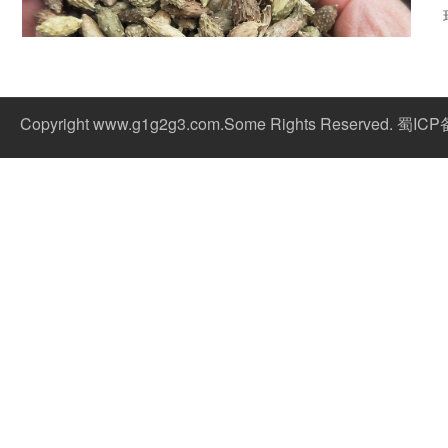
Copyright www.g1g2g3.com.Some Rights Reserved. 蜀IC