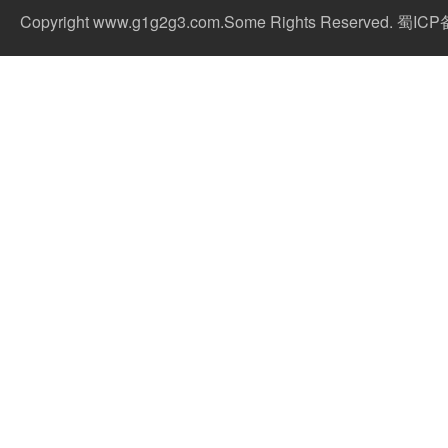
Copyright www.g1g2g3.com.Some Rights Reserved. 蜀IC