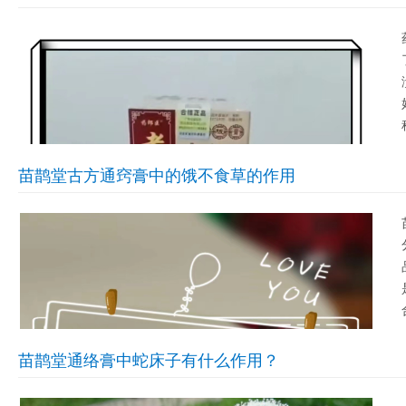
苗鹊堂古方通窍膏中的饿不食草的作用
苗鹊堂通络膏中蛇床子有什么作用？