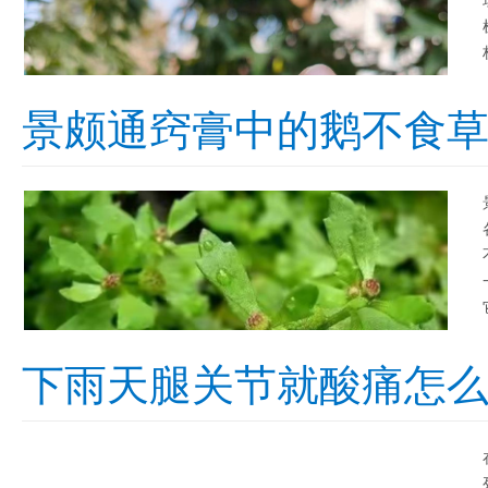
景颇通窍膏中的鹅不食
下雨天腿关节就酸痛怎