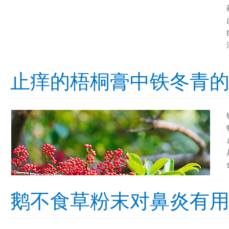
止痒的梧桐膏中铁冬青
鹅不食草粉末对鼻炎有