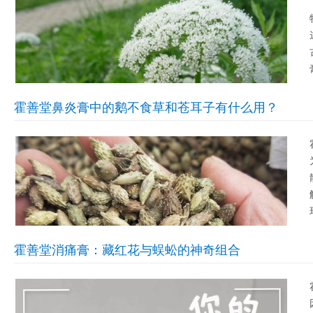
霍善堂鼻炎膏中的鹅不食草和苍耳子有什么用？
霍善堂消痛膏：藏红花与蜈蚣的神奇组合