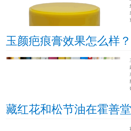
玉颜疤痕膏效果怎么样
藏红花和松节油在霍善